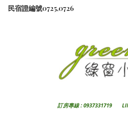
民宿證編號0725,0726
Sk
訂房專線 : 0937331719 LI