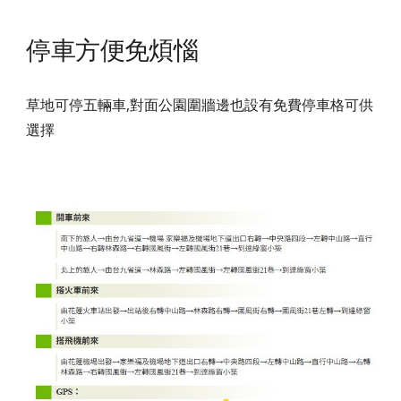
停車方便免煩惱
草地可停五輛車,對面公園圍牆邊也設有免費停車格可供
選擇