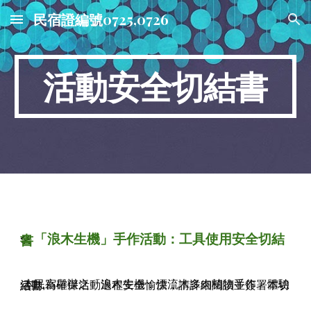
民宿證編號0725,0726
Skip to main content
Skip to navigation
活動安全切結書
「浪木生機」手作活動：工具使用安全切結書
🛠️
本民宿舉辦之「浪木生機：漂流木多肉植物手作」體驗活動,為確保活動過程安全愉快，請詳細閱讀並簽署本切結書：